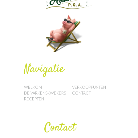
Navigatie
WELKOM
VERKOOPPUNTEN
DE VARKENSKWEKERS
CONTACT
RECEPTEN
Contact