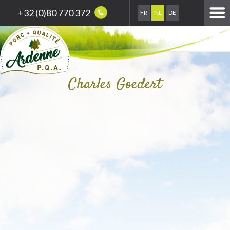
+32 (0)80 770 372
FR
NL
DE
Charles Goedert