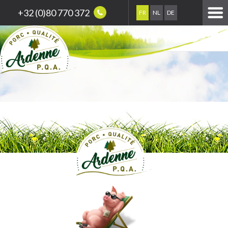
+32 (0)80 770 372
FR
NL
DE