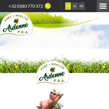
+32 (0)80 770 372
FR
NL
DE