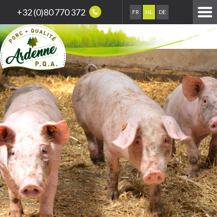
+32 (0)80 770 372
FR
NL
DE