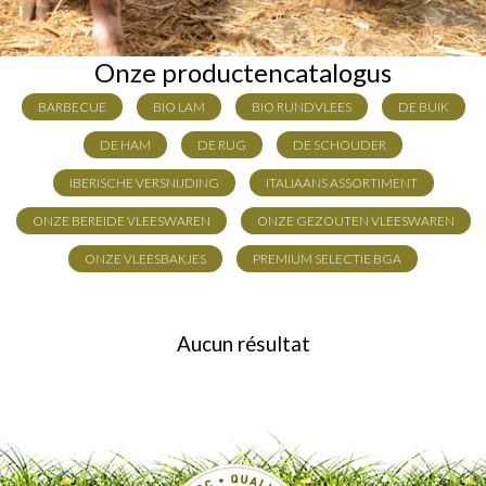
Onze productencatalogus
BARBECUE
BIO LAM
BIO RUNDVLEES
DE BUIK
DE HAM
DE RUG
DE SCHOUDER
IBERISCHE VERSNIJDING
ITALIAANS ASSORTIMENT
ONZE BEREIDE VLEESWAREN
ONZE GEZOUTEN VLEESWAREN
ONZE VLEESBAKJES
PREMIUM SELECTIE BGA
Aucun résultat