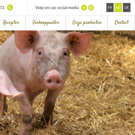
372
Volg ons op social media
FR
NL
DE
Recepten
Verkooppunten
Onze producten
Contact