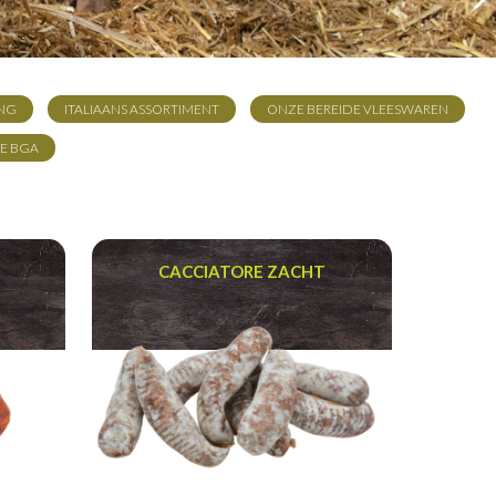
ING
ITALIAANS ASSORTIMENT
ONZE BEREIDE VLEESWAREN
IE BGA
T
CACCIATORE ZACHT