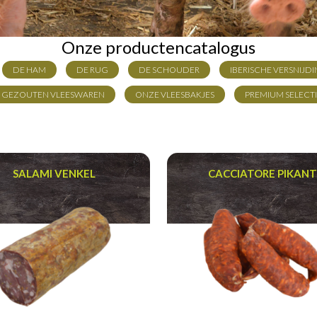
Onze productencatalogus
DE HAM
DE RUG
DE SCHOUDER
IBERISCHE VERSNIJD
 GEZOUTEN VLEESWAREN
ONZE VLEESBAKJES
PREMIUM SELECT
SALAMI VENKEL
CACCIATORE PIKAN