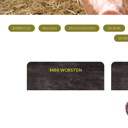
BARBECUE
BIO LAM
BIO RUNDVLEES
DE BUIK
ONZE
MINI WORSTEN