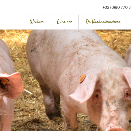
+32 (0)80 770 
Welkom
Over ons
De Varkenskwekers