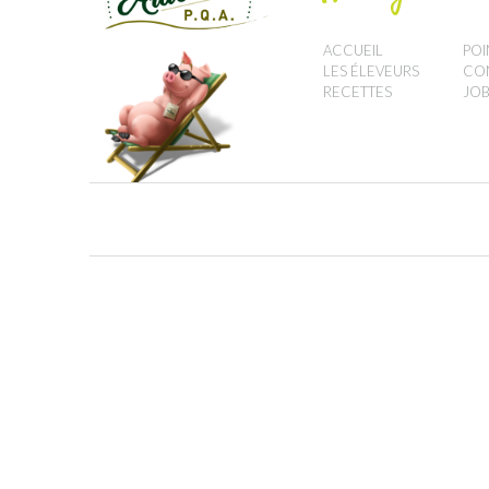
ACCUEIL
POI
LES ÉLEVEURS
CO
RECETTES
JOB