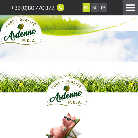
+32 (0)80 770 372
FR
NL
DE