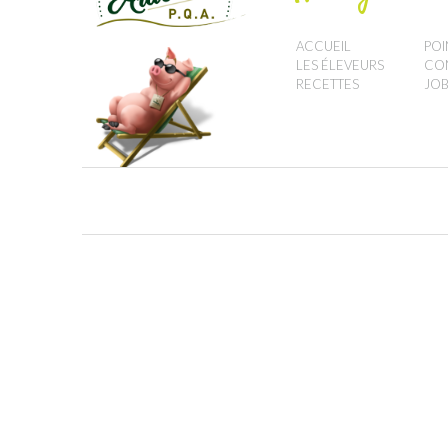
ACCUEIL
POI
LES ÉLEVEURS
CO
RECETTES
JOB