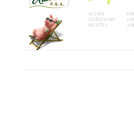
ACCUEIL
POI
LES ÉLEVEURS
CO
RECETTES
JOB