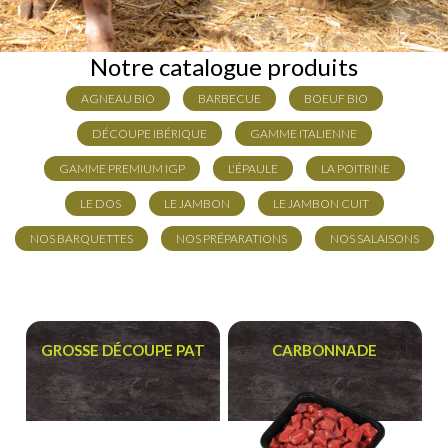
Notre catalogue produits
AGNEAU BIO
BARBECUE
BOEUF BIO
DÉCOUPE IBÉRIQUE
GAMME ITALIENNE
GAMME PREMIUM IGP
L'ÉPAULE
LA POITRINE
LE DOS
LE JAMBON
LE JAMBON CUIT
NOS BARQUETTES
NOS PRÉPARATIONS
NOS SALAISONS
GROSSE DÉCOUPE PAT
CARBONNADE