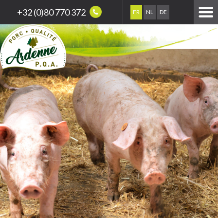
+32 (0)80 770 372
FR
NL
DE