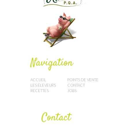
Navigation
ACCUEIL
POINTS DE VENTE
LES ÉLEVEURS
CONTACT
RECETTES
JOBS
Contact