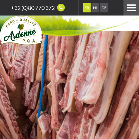
+32 (0)80 770 372
FR
NL
DE