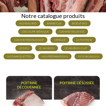
Notre catalogue produits
AGNEAU BIO
BARBECUE
BOEUF BIO
DÉCOUPE IBÉRIQUE
GAMME ITALIENNE
GAMME PREMIUM IGP
L'ÉPAULE
LA POITRINE
LE DOS
LE JAMBON
LE JAMBON CUIT
NOS BARQUETTES
NOS PRÉPARATIONS
NOS SALAISONS
POITRINE
POITRINE DÉSOSSÉE
DÉCOUENNÉE